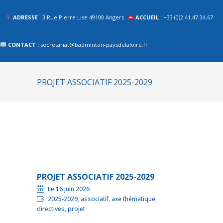
ADRESSE
: 3 Rue Pierre Lise 49100 Angers
ACCUEIL
: +33 (0)2.41.47.34.67
CONTACT :
secretariat@badminton-paysdelaloire.fr
PROJET ASSOCIATIF 2025-2029
PROJET ASSOCIATIF 2025-2029
Le 16 juin 2026
2025-2029, associatif, axe thématique,
directives, projet