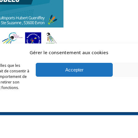
Gérer le consentement aux cookies
lles que les
Accepter
it de consentir à
comportement de
 retirer son
 fonctions.
s droits réservés Ligue des Pays de la Loire de Badminton -
C