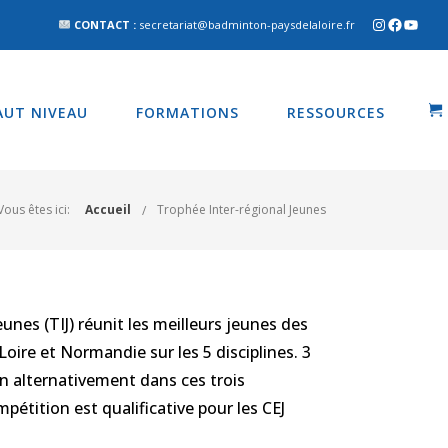
CONTACT :
secretariat@badminton-paysdelaloire.fr
AUT NIVEAU
FORMATIONS
RESSOURCES
Vous êtes ici:
Accueil
Trophée Inter-régional Jeunes
unes (TIJ) réunit les meilleurs jeunes des
Loire et Normandie sur les 5 disciplines. 3
on alternativement dans ces trois
mpétition est qualificative pour les CEJ