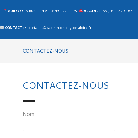
ADRESSE
: 3 Rue Pierre Lise 49100 Angers
ACCUEIL
: +33 (0)2.41.47.34.67
CONTACT :
secretariat@badminton-paysdelaloire.fr
CONTACTEZ-NOUS
CONTACTEZ-NOUS
Nom