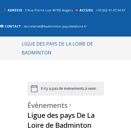
ADRESSE
: 3 Rue Pierre Lise 49100 Angers
ACCUEIL
: +33 (0)2.41.47.34.67
CONTACT :
secretariat@badminton-paysdelaloire.fr
LIGUE DES PAYS DE LA LOIRE DE
BADMINTON
Il n’y a pas de évènements à venir.
Évènements
Ligue des pays De La
Loire de Badminton