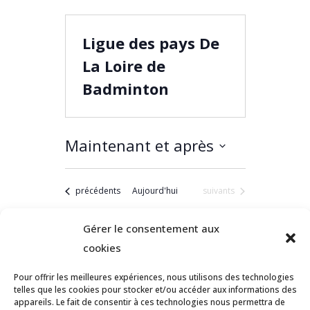
Ligue des pays De
La Loire de
Badminton
Maintenant et après
Sélectionnez
une
date.
Évènements
Évènements
précédents
Aujourd'hui
suivants
S’abonner
au
Gérer le consentement aux
calendrie
cookies
Pour offrir les meilleures expériences, nous utilisons des technologies
telles que les cookies pour stocker et/ou accéder aux informations des
appareils. Le fait de consentir à ces technologies nous permettra de