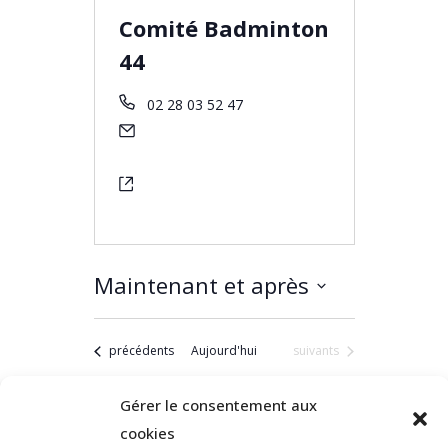
Comité Badminton
44
02 28 03 52 47
permanence@codep44-
badminton.fr
https://www.codep44-
badminton.fr/
Maintenant et après
Sélectionnez
une
date.
Évènements
Évènements
précédents
Aujourd'hui
suivants
S’abonner
au
Gérer le consentement aux
calendrie
cookies