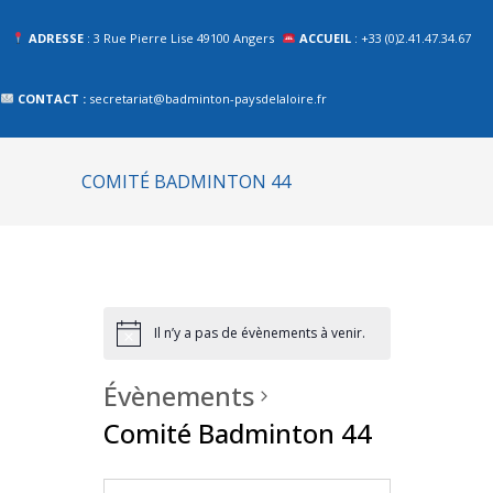
ADRESSE
: 3 Rue Pierre Lise 49100 Angers
ACCUEIL
: +33 (0)2.41.47.34.67
CONTACT :
secretariat@badminton-paysdelaloire.fr
COMITÉ BADMINTON 44
Il n’y a pas de évènements à venir.
Évènements
Comité Badminton 44