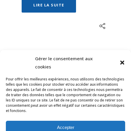
LIRE LA SUITE
Gérer le consentement aux
Page 1 of 4
1
2
3
4
cookies
Pour offrir les meilleures expériences, nous utilisons des technologies
telles que les cookies pour stocker et/ou accéder aux informations
des appareils. Le fait de consentir à ces technologies nous permettra
de traiter des données telles que le comportement de navigation ou
les ID uniques sur ce site. Le fait de ne pas consentir ou de retirer son
consentement peut avoir un effet négatif sur certaines caractéristiques
et fonctions.
© Tous droits réservés Ligue des Pays de
la Loire de Badminton -
Contact
Accepter