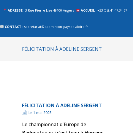
ADRESSE
: 3 Rue Pierre Lise 49100 Angers
ACCUEIL
: +33 (0)2.41.47.34.67
CONTACT :
secretariat@badminton-paysdelaloire.fr
FÉLICITATION À ADELINE SERGENT
FÉLICITATION À ADELINE SERGENT
Le 1 mai 2025
Le championnat d’Europe de
Badminton qui s’est tenu à Horsens