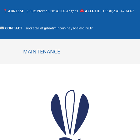
ADRESSE
: 3 Rue Pierre Lise 49100 Angers
ACCUEIL
: +33 (0)2.41.47.34.67
CONTACT :
secretariat@badminton-paysdelaloire.fr
MAINTENANCE