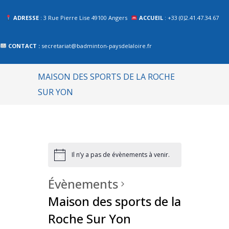
ADRESSE
: 3 Rue Pierre Lise 49100 Angers
ACCUEIL
: +33 (0)2.41.47.34.67
CONTACT :
secretariat@badminton-paysdelaloire.fr
MAISON DES SPORTS DE LA ROCHE
SUR YON
Il n’y a pas de évènements à venir.
Évènements
Maison des sports de la
Roche Sur Yon