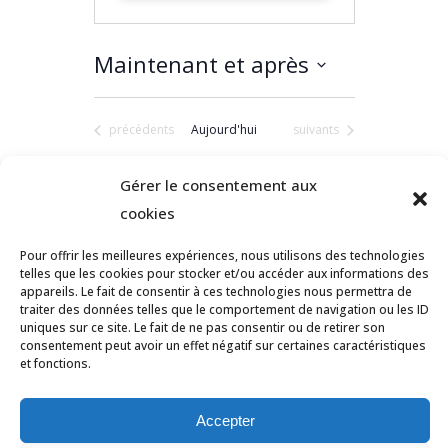
Maintenant et après
Sélectionnez
une
date.
Évènements
Évènements
précédents
Aujourd'hui
suivants
S’abonner
au
Gérer le consentement aux
calendrie
cookies
Pour offrir les meilleures expériences, nous utilisons des technologies
telles que les cookies pour stocker et/ou accéder aux informations des
appareils. Le fait de consentir à ces technologies nous permettra de
traiter des données telles que le comportement de navigation ou les ID
uniques sur ce site. Le fait de ne pas consentir ou de retirer son
consentement peut avoir un effet négatif sur certaines caractéristiques
et fonctions.
© Tous droits réservés Ligue des Pays de
la Loire de Badminton -
Contact
Accepter