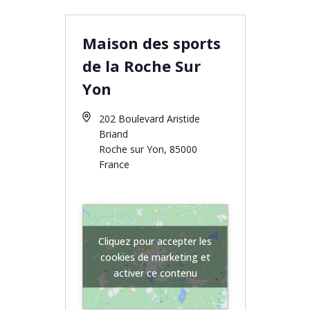
Maison des sports
de la Roche Sur
Yon
202 Boulevard Aristide
Briand
Roche sur Yon
,
85000
France
Get Directions
Cliquez pour accepter les
cookies de marketing et
activer ce contenu