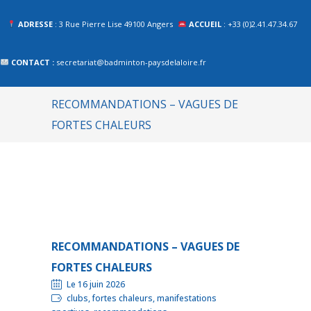
ADRESSE
: 3 Rue Pierre Lise 49100 Angers
ACCUEIL
: +33 (0)2.41.47.34.67
CONTACT :
secretariat@badminton-paysdelaloire.fr
RECOMMANDATIONS – VAGUES DE
FORTES CHALEURS
RECOMMANDATIONS – VAGUES DE
FORTES CHALEURS
Le 16 juin 2026
clubs, fortes chaleurs, manifestations