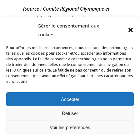
(source : Comité Régional Olympique et
Sportif des Pays de la Loire)
Gérer le consentement aux
cookies
Pour offrir les meilleures expériences, nous utilisons des technologies
telles que les cookies pour stocker et/ou accéder aux informations
des appareils. Le fait de consentir à ces technologies nous permettra
de traiter des données telles que le comportement de navigation ou
les ID uniques sur ce site. Le fait de ne pas consentir ou de retirer son
consentement peut avoir un effet négatif sur certaines caractéristiques
et fonctions.
© Tous droits réservés Ligue des Pays de
la Loire de Badminton -
Contact
Accepter
Mentions légales
-
Données personnelles
Refuser
-
Politique des cookies
-
Déclaration de
Voir les préférences
confidentialité
-
Avertissement