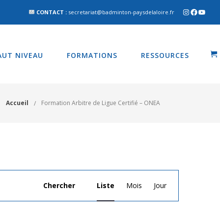
CONTACT :
secretariat@badminton-paysdelaloire.fr
AUT NIVEAU
FORMATIONS
RESSOURCES
Accueil
Formation Arbitre de Ligue Certifié – ONEA
Navigation
Chercher
Liste
Mois
Jour
de
vues
Évènement