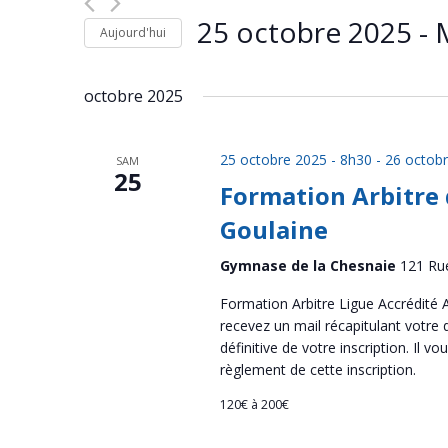
de
Évènements
par
25 octobre 2025
 - 
vues
Aujourd'hui
mot-
Évènements
clé.
Sélectionnez
une
octobre 2025
date.
25 octobre 2025 - 8h30
-
26 octobr
SAM
25
Formation Arbitre 
Goulaine
Gymnase de la Chesnaie
121 Ru
Formation Arbitre Ligue Accrédité A
recevez un mail récapitulant votre
définitive de votre inscription. Il vo
règlement de cette inscription.
120€ à 200€