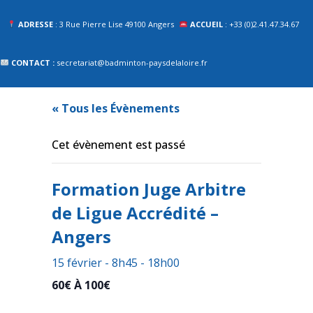
ADRESSE
: 3 Rue Pierre Lise 49100 Angers
ACCUEIL
: +33 (0)2.41.47.34.67
CONTACT :
secretariat@badminton-paysdelaloire.fr
« Tous les Évènements
Cet évènement est passé
Formation Juge Arbitre
de Ligue Accrédité –
Angers
15 février - 8h45
-
18h00
60€ À 100€