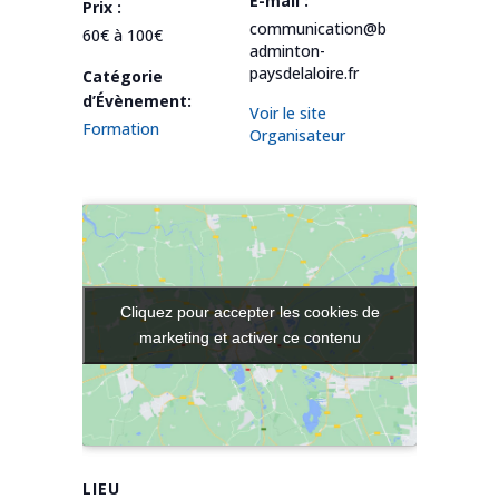
E-mail :
Prix :
communication@b
60€ à 100€
adminton-
paysdelaloire.fr
Catégorie
d’Évènement:
Voir le site
Formation
Organisateur
Cliquez pour accepter les cookies de
Cliquez pour accepter les cookies de
marketing et activer ce contenu
marketing et activer ce contenu
LIEU