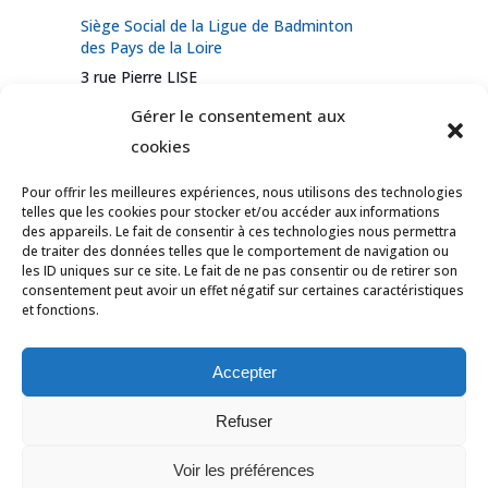
Siège Social de la Ligue de Badminton
des Pays de la Loire
3 rue Pierre LISE
Angers
,
49100
France
+ Google Map
Gérer le consentement aux
cookies
Pour offrir les meilleures expériences, nous utilisons des technologies
Examen Arbitre Ligue
Formation Arbitre
telles que les cookies pour stocker et/ou accéder aux informations
des appareils. Le fait de consentir à ces technologies nous permettra
Certifié – Beaucouzé –
de Ligue Certifié –
de traiter des données telles que le comportement de navigation ou
ANNULE
ONEA
les ID uniques sur ce site. Le fait de ne pas consentir ou de retirer son
consentement peut avoir un effet négatif sur certaines caractéristiques
et fonctions.
© Tous droits réservés Ligue des Pays de
la Loire de Badminton -
Contact
Accepter
Mentions légales
-
Données personnelles
Refuser
-
Politique des cookies
-
Déclaration de
Voir les préférences
confidentialité
-
Avertissement