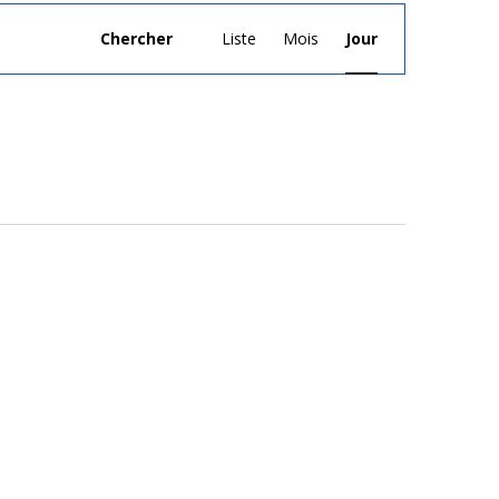
Navigation
Chercher
Liste
Mois
Jour
de
vues
Évènement