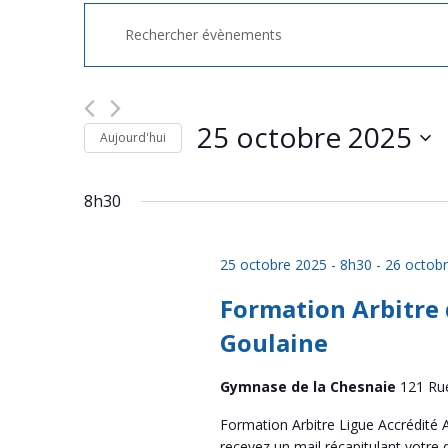
Recherche
Saisir
et
mot-
clé.
navigation
Rechercher
de
Évènements
par
25 octobre 2025
vues
Aujourd'hui
mot-
Évènements
clé.
Sélectionnez
une
8h30
date.
25 octobre 2025 - 8h30
-
26 octobr
Formation Arbitre 
Goulaine
Gymnase de la Chesnaie
121 Ru
Formation Arbitre Ligue Accrédité A
recevez un mail récapitulant votre