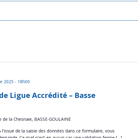
e 2025 - 18h00
de Ligue Accrédité – Basse
e de la Chesnaie, BASSE-GOULAINE
 l'issue de la saisie des données dans ce formulaire, vous
 demande. Ce mail n'est en aucun cas une validation ferme […]