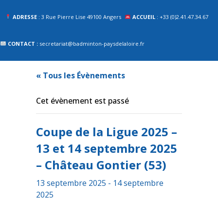
ADRESSE
: 3 Rue Pierre Lise 49100 Angers
ACCUEIL
: +33 (0)2.41.47.34.67
CONTACT :
secretariat@badminton-paysdelaloire.fr
« Tous les Évènements
Cet évènement est passé
Coupe de la Ligue 2025 –
13 et 14 septembre 2025
– Château Gontier (53)
13 septembre 2025
-
14 septembre
2025