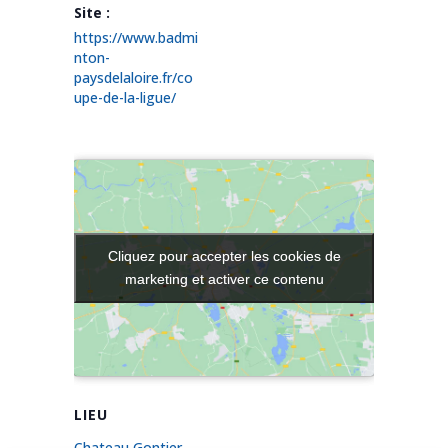
Site :
https://www.badmi
nton-
paysdelaloire.fr/co
upe-de-la-ligue/
Cliquez pour accepter les cookies de
Cliquez pour accepter les cookies de
marketing et activer ce contenu
marketing et activer ce contenu
LIEU
Chateau Gontier