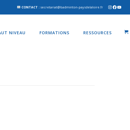
CONTACT :
secretariat@badminton-paysdelaloire.fr
AUT NIVEAU
FORMATIONS
RESSOURCES