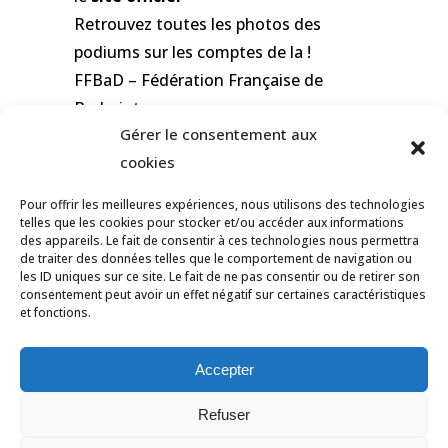
Retrouvez toutes les photos des
podiums sur les comptes de la
!
FFBaD – Fédération Française de
Badminton
Gérer le consentement aux
cookies
Pour offrir les meilleures expériences, nous utilisons des technologies
telles que les cookies pour stocker et/ou accéder aux informations
des appareils. Le fait de consentir à ces technologies nous permettra
de traiter des données telles que le comportement de navigation ou
les ID uniques sur ce site. Le fait de ne pas consentir ou de retirer son
consentement peut avoir un effet négatif sur certaines caractéristiques
et fonctions.
© Tous droits réservés Ligue des Pays de
la Loire de Badminton -
Contact
Accepter
Mentions légales
-
Données personnelles
Refuser
-
Politique des cookies
-
Déclaration de