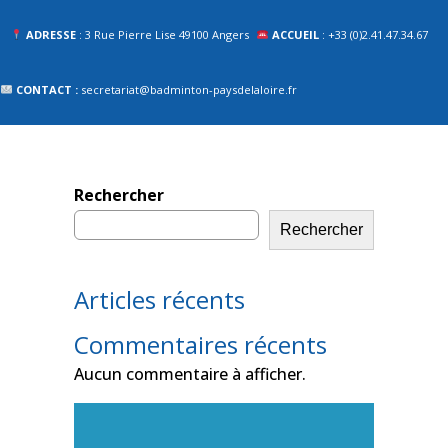
ADRESSE
: 3 Rue Pierre Lise 49100 Angers
ACCUEIL
: +33 (0)2.41.47.34.67
CONTACT :
secretariat@badminton-paysdelaloire.fr
Rechercher
Rechercher
Articles récents
Commentaires récents
Aucun commentaire à afficher.