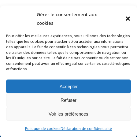
Gérer le consentement aux
cookies
Pour offrir les meilleures expériences, nous utilisons des technologies
telles que les cookies pour stocker et/ou accéder aux informations
des appareils. Le fait de consentir à ces technologies nous permettra
de traiter des données telles que le comportement de navigation ou
les ID uniques sur ce site. Le fait de ne pas consentir ou de retirer son
consentement peut avoir un effet négatif sur certaines caractéristiques
et fonctions.
© Tous droits réservés Ligue des Pays de
la Loire de Badminton -
Contact
Accepter
Mentions légales
-
Données personnelles
Refuser
-
Politique des cookies
-
Déclaration de
Voir les préférences
confidentialité
-
Avertissement
Politique de cookies
Déclaration de confidentialité