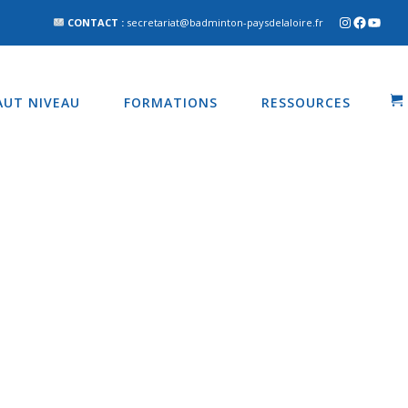
CONTACT :
secretariat@badminton-paysdelaloire.fr
AUT NIVEAU
FORMATIONS
RESSOURCES