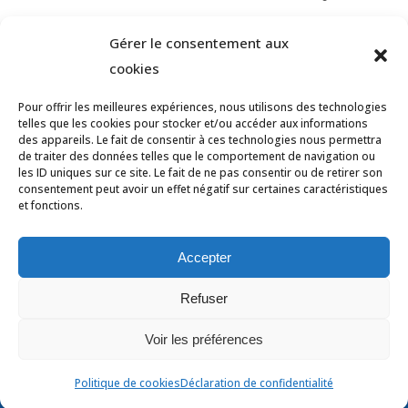
Gérer le consentement aux
cookies
Pour offrir les meilleures expériences, nous utilisons des technologies
telles que les cookies pour stocker et/ou accéder aux informations
des appareils. Le fait de consentir à ces technologies nous permettra
de traiter des données telles que le comportement de navigation ou
les ID uniques sur ce site. Le fait de ne pas consentir ou de retirer son
consentement peut avoir un effet négatif sur certaines caractéristiques
et fonctions.
© Tous droits réservés Ligue des Pays de
la Loire de Badminton -
Contact
Accepter
Mentions légales
-
Données personnelles
Refuser
-
Politique des cookies
-
Déclaration de
Voir les préférences
confidentialité
-
Avertissement
Politique de cookies
Déclaration de confidentialité