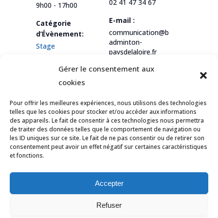
02 41 47 34 67
9h00 - 17h00
E-mail :
Catégorie
communication@b
d’Évènement:
adminton-
Stage
paysdelaloire.fr
Gérer le consentement aux
Voir le site
Organisateur
cookies
Pour offrir les meilleures expériences, nous utilisons des technologies
telles que les cookies pour stocker et/ou accéder aux informations
des appareils. Le fait de consentir à ces technologies nous permettra
Tournoi Viviane
Défi Régional Poussin –
de traiter des données telles que le comportement de navigation ou
Bonnay
Journée 2
les ID uniques sur ce site. Le fait de ne pas consentir ou de retirer son
consentement peut avoir un effet négatif sur certaines caractéristiques
et fonctions.
© Tous droits réservés Ligue des Pays de
la Loire de Badminton -
Contact
Accepter
Mentions légales
-
Données personnelles
Refuser
-
Politique des cookies
-
Déclaration de