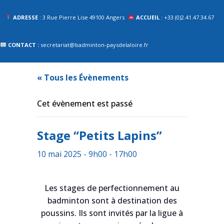
ADRESSE
: 3 Rue Pierre Lise 49100 Angers
ACCUEIL
: +33 (0)2.41.47.34.67
CONTACT :
secretariat@badminton-paysdelaloire.fr
« Tous les Évènements
Cet évènement est passé
Stage “Petits Lapins”
10 mai 2025 - 9h00
-
17h00
Les stages de perfectionnement au
badminton sont à destination des
poussins. Ils sont invités par la ligue à