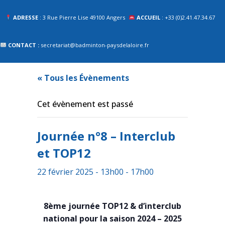
ADRESSE
: 3 Rue Pierre Lise 49100 Angers
ACCUEIL
: +33 (0)2.41.47.34.67
CONTACT :
secretariat@badminton-paysdelaloire.fr
« Tous les Évènements
Cet évènement est passé
Journée n°8 – Interclub
et TOP12
22 février 2025 - 13h00
-
17h00
8ème journée TOP12 & d’interclub
national pour la saison 2024 – 2025