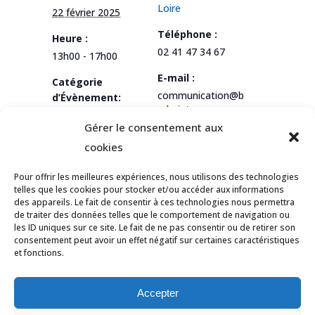
Loire
22 février 2025
Téléphone :
Heure :
02 41 47 34 67
13h00 - 17h00
E-mail :
Catégorie
communication@b
d’Évènement:
adminton-
Compétition
paysdelaloire.fr
Gérer le consentement aux
cookies
Voir le site
Organisateur
Pour offrir les meilleures expériences, nous utilisons des technologies
telles que les cookies pour stocker et/ou accéder aux informations
des appareils. Le fait de consentir à ces technologies nous permettra
de traiter des données telles que le comportement de navigation ou
Stage “Petits Lutins”
Formation EB1
les ID uniques sur ce site. Le fait de ne pas consentir ou de retirer son
consentement peut avoir un effet négatif sur certaines caractéristiques
et fonctions.
© Tous droits réservés Ligue des Pays de
la Loire de Badminton -
Contact
Accepter