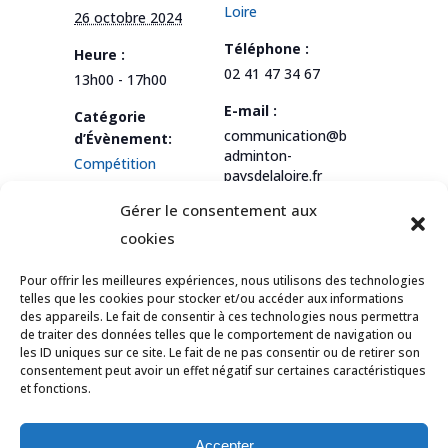
Loire
26 octobre 2024
Téléphone :
Heure :
02 41 47 34 67
13h00 - 17h00
E-mail :
Catégorie
communication@b
d’Évènement:
adminton-
Compétition
paysdelaloire.fr
Gérer le consentement aux
Voir le site
Organisateur
cookies
Pour offrir les meilleures expériences, nous utilisons des technologies
telles que les cookies pour stocker et/ou accéder aux informations
des appareils. Le fait de consentir à ces technologies nous permettra
Trophée Interrégional
Stage “Petits
de traiter des données telles que le comportement de navigation ou
Jeunes – Etape 1
Citrouilles”
les ID uniques sur ce site. Le fait de ne pas consentir ou de retirer son
consentement peut avoir un effet négatif sur certaines caractéristiques
et fonctions.
© Tous droits réservés Ligue des Pays de
la Loire de Badminton -
Contact
Accepter