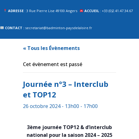
ADRESSE
: 3 Rue Pierre Lise 49100 Angers
ACCUEIL
: +33 (0)2.41.47.34.67
CONTACT :
secretariat@badminton-paysdelaloire.fr
« Tous les Évènements
Cet évènement est passé
Journée n°3 – Interclub
et TOP12
26 octobre 2024 - 13h00
-
17h00
3ème journée TOP12 & d’interclub
national pour la saison 2024 – 2025