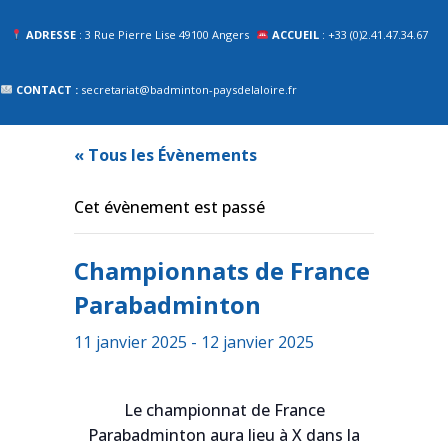
ADRESSE
: 3 Rue Pierre Lise 49100 Angers
ACCUEIL
: +33 (0)2.41.47.34.67
CONTACT :
secretariat@badminton-paysdelaloire.fr
« Tous les Évènements
Cet évènement est passé
Championnats de France
Parabadminton
11 janvier 2025
-
12 janvier 2025
Le championnat de France
Parabadminton aura lieu à X dans la