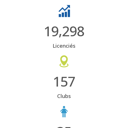
,
1
9
2
9
8
Licenciés
1
5
7
Clubs