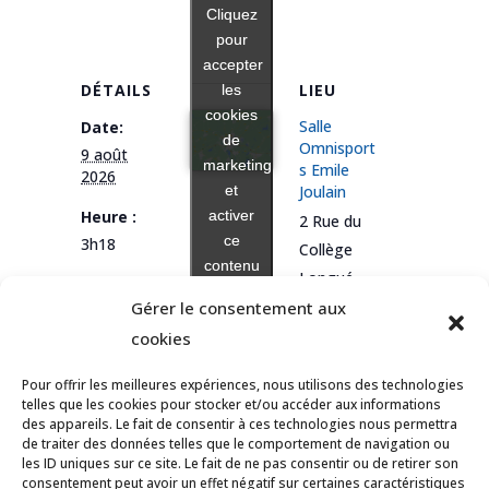
Cliquez
Cliquez
pour
pour
accepter
accepter
DÉTAILS
LIEU
les
les
cookies
cookies
Salle
Date:
de
de
Omnisport
9 août
marketing
marketing
s Emile
2026
et
et
Joulain
activer
activer
Heure :
2 Rue du
ce
ce
3h18
Collège
contenu
contenu
Longué-
Jumelles
,
Gérer le consentement aux
49160
+
cookies
Google
Pour offrir les meilleures expériences, nous utilisons des technologies
Map
telles que les cookies pour stocker et/ou accéder aux informations
des appareils. Le fait de consentir à ces technologies nous permettra
de traiter des données telles que le comportement de navigation ou
les ID uniques sur ce site. Le fait de ne pas consentir ou de retirer son
consentement peut avoir un effet négatif sur certaines caractéristiques